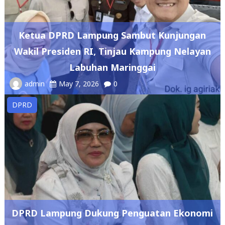
Ketua DPRD Lampung Sambut Kunjungan
Wakil Presiden RI, Tinjau Kampung Nelayan
Labuhan Maringgai
admin
May 7, 2026
0
DPRD
DPRD Lampung Dukung Penguatan Ekonomi
Syariah Melalui Kajian Akbar LaSEF 2026
admin
May 7, 2026
0