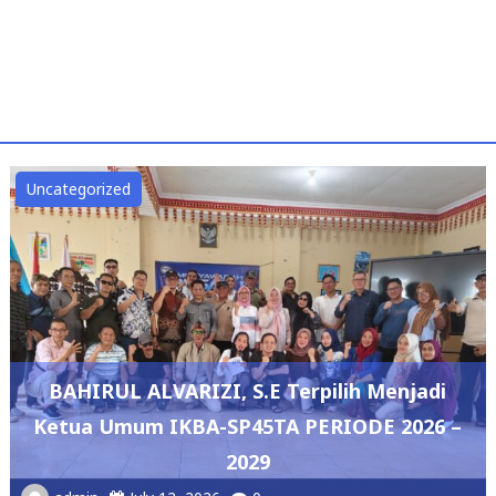
Uncategorized
BAHIRUL ALVARIZI, S.E Terpilih Menjadi
Ketua Umum IKBA-SP45TA PERIODE 2026 –
2029
admin
July 12, 2026
0
DPRD