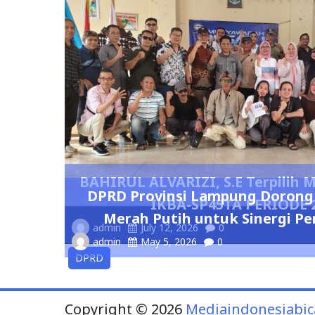
BAHIRUL ALVARIZI, S.E Terpilih
DPRD Provinsi Lampung Dorong
IKBA-SP45TA PERIODE 2
Merah Putih untuk Sinergi 
admin
July 12, 2026
0
admin
May 5, 2026
0
DPRD
Copyright © 2026
Mediaindonesiabic