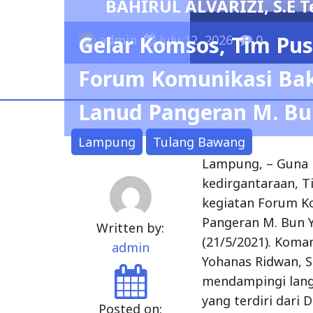
ilih Menjadi Ketua Umum IKBA-SP45TA
Gelar Komsos, Tim Pu
Forum Komunikasi Bakt
Lanud Pangeran M. Bu
Lampung
Tulang Bawang
Lampung, – Guna
kedirgantaraan, 
kegiatan Forum Ko
Pangeran M. Bun 
Written by:
(21/5/2021). Koma
admin
Yohanas Ridwan, 
mendampingi lang
yang terdiri dari D
Posted on: