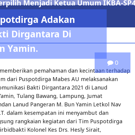
 PERIODE 2026 – 2029
spotdirga Adakan
admin
i Dirgantara Di
n Yamin.
0
 memberikan pemahaman dan kecintaan terhadap
Tim dari Puspotdirga Mabes AU melaksanakan
munikasi Bakti Dirgantara 2021 di Lanud
Yamin, Tulang Bawang, Lampung, Jumat
ndan Lanud Pangeran M. Bun Yamin Letkol Nav
S.T. dalam kesempatan ini menyambut dan
sung rangkaian kegiatan dari Tim Puspotdirga
irbidbakti Kolonel Kes Drs. Hesly Sirait,