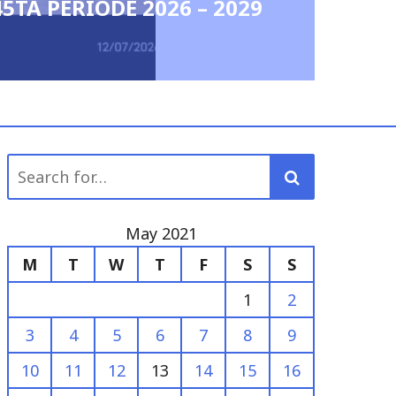
Peringatan Ha
May 6, 2026
0
Search
for:
May 2021
M
T
W
T
F
S
S
1
2
3
4
5
6
7
8
9
10
11
12
13
14
15
16