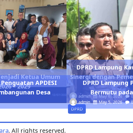
DPRD Lampung Kawa
 Menjadi Ketua Umum
Sinergi dengan Peme
 Penguatan APDESI
DPRD Lampung P
026 – 2029
Pembangunan Desa
Bermutu pada 
admin
May 6, 2026
admin
May 5, 2026
DPRD
ara
. All rights reserved.