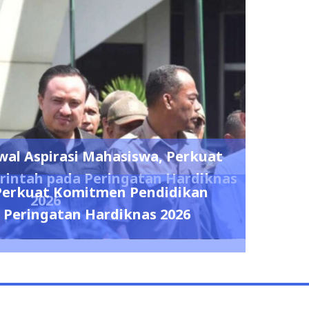
l Aspirasi Mahasiswa, Perkuat
rintah pada Peringatan Hardiknas
erkuat Komitmen Pendidikan
2026
Peringatan Hardiknas 2026
0
0