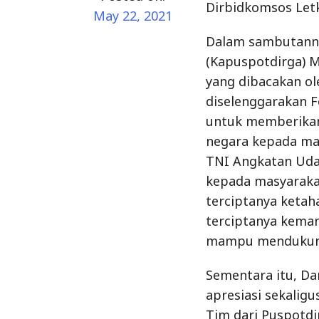
Dirbidkomsos Letk
May 22, 2021
Dalam sambutanny
(Kapuspotdirga) M
yang dibacakan ol
diselenggarakan F
untuk memberikan
negara kepada ma
TNI Angkatan Uda
kepada masyarakat
terciptanya ketah
terciptanya kema
mampu mendukung 
Sementara itu, D
apresiasi sekali
Tim dari Puspotd