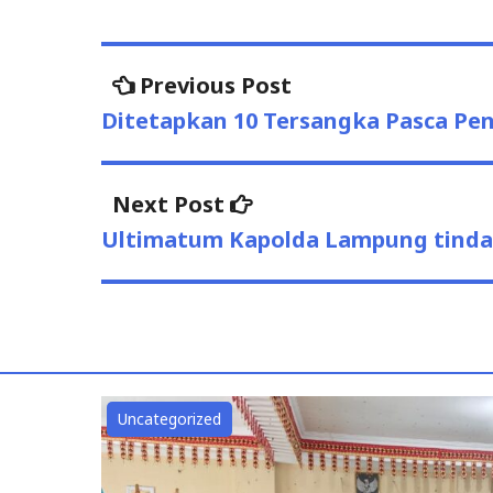
Post
Previous
Previous Post
post:
navigation
Ditetapkan 10 Tersangka Pasca Pe
Next
Next Post
post:
Ultimatum Kapolda Lampung tindak
Uncategorized