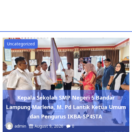
Uncategorized
Kepala Sekolah SMP Negeri 5 Bandar
Lampung Marlena, M. Pd Lantik Ketua Umum
dan Pengurus IKBA-SP45TA
admin
August 9, 2026
0