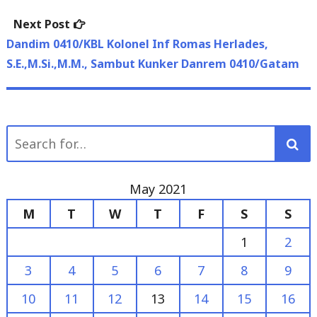
Next
Next Post
post:
Dandim 0410/KBL Kolonel Inf Romas Herlades,
S.E.,M.Si.,M.M., Sambut Kunker Danrem 0410/Gatam
Search
for:
May 2021
M
T
W
T
F
S
S
1
2
3
4
5
6
7
8
9
10
11
12
13
14
15
16