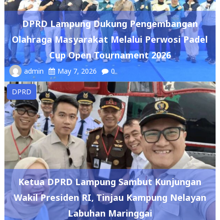
DPRD Lampung Dukung Pengembangan
Olahraga Masyarakat Melalui Perwosi Padel
Cup Open Tournament 2026
admin
May 7, 2026
0
DPRD
Ketua DPRD Lampung Sambut Kunjungan
Wakil Presiden RI, Tinjau Kampung Nelayan
Labuhan Maringgai