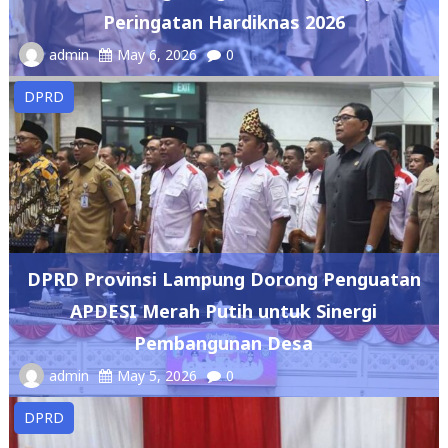
Peringatan Hardiknas 2026
admin
May 6, 2026
0
DPRD
DPRD Provinsi Lampung Dorong Penguatan
APDESI Merah Putih untuk Sinergi
Pembangunan Desa
admin
May 5, 2026
0
DPRD