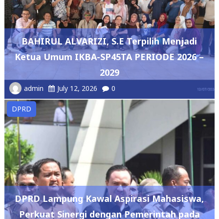
BAHIRUL ALVARIZI, S.E Terpilih Menjadi
Ketua Umum IKBA-SP45TA PERIODE 2026 –
2029
admin
July 12, 2026
0
DPRD
DPRD Lampung Kawal Aspirasi Mahasiswa,
Perkuat Sinergi dengan Pemerintah pada