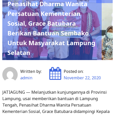
Sosial, Grace Batubara
Berikan Bantuan Sembako
Untuk Masyarakat Lampung
Selatan
Written by:
Posted on:
admin
November 22, 2020
JATIAGUNG — Melanjutkan kunjungannya di Provinsi
Lampung, usai memberikan bantuan di Lampung
Tengah, Penasihat Dharma Wanita Persatuan
Kementerian Sosial, Grace Batubara didampingi Kepala
Dinas PPPA Provinsi Lampung Fitrianita Damhuri,
melakukan penyaluran bantuan dari Kementrian Sosial