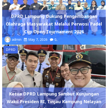
DPRD Lampung Dukung Pengembangan
Olahraga Masyarakat Melalui Perwosi Padel
Cup Open Tournament 2026
admin
May 7, 2026
0
DPRD
Ketua DPRD Lampung Sambut Kunjungan
Wakil Presiden RI, Tinjau Kampung Nelayan
Labuhan Maringgai
admin
May 7, 2026
0