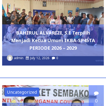
DPRD Lampung Du
Pengembangan Olahraga 
Melalui Perwosi Padel
E Terpilih
Tournament 20
IKBA-SP45TA
admin
May 7, 2026
0
 2029
Uncategorized
0
Penasihat Dharma Wanita
Persatuan Kementerian