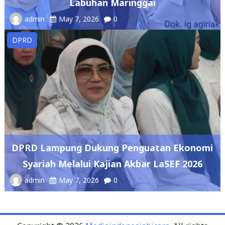
DPRD
DPRD Lampung Dukung Penguatan Ekonomi
Syariah Melalui Kajian Akbar LaSEF 2026
admin
May 7, 2026
0
Copyright © 2026
Mediaindonesiabicara
. All rights
reserved.